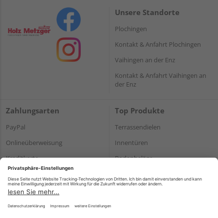
Unsere Standorte
Plochingen
Kontakt & Anfahrt Plochingen
Vaihingen an der Enz
Kontakt & Anfahrt Vaihingen an
der Enz
Zahlungsarten
Top Produkte
PayPal
Terrassendielen
Onlineüberweisung
Innentüren
Kreditkarte
Bodenbeläge
Rechnung*
Holz und Baustoffe
*Bonität vorausgesetzt