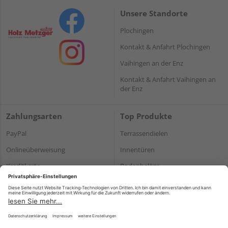
Unsere Standorte
Plochingen
Kontakt & Anfahrt Plochingen
Vaihingen an der Enz
Kontakt & Anfahrt Vaihingen an
der Enz
Zahlungsarten
Top Produkte
PayPal
Terrassendielen
Onlineüberweisung
Innentüren
Kreditkarte
Bodenbeläge
Rechnung*
Holz und Baustoffe
*Bonität vorausgesetzt