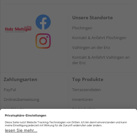
Unsere Standorte
Plochingen
Kontakt & Anfahrt Plochingen
Vaihingen an der Enz
Kontakt & Anfahrt Vaihingen an
der Enz
Zahlungsarten
Top Produkte
PayPal
Terrassendielen
Onlineüberweisung
Innentüren
Kreditkarte
Bodenbeläge
Rechnung*
Holz und Baustoffe
*Bonität vorausgesetzt