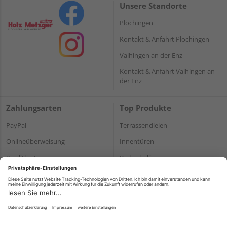
Unsere Standorte
Plochingen
Kontakt & Anfahrt Plochingen
Vaihingen an der Enz
Kontakt & Anfahrt Vaihingen an
der Enz
Zahlungsarten
Top Produkte
PayPal
Terrassendielen
Onlineüberweisung
Innentüren
Kreditkarte
Bodenbeläge
Rechnung*
Holz und Baustoffe
*Bonität vorausgesetzt