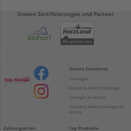
eingeschränkt zu werden.
Die rohe HDF-Platte bietet Ihnen eine
unbehandelte
Unsere Zertifizierungen und Partner
Oberfläche
. Sie ist bereit, mit jeder Art von
Oberflächenbehandlung oder Finish bearbeitet zu werden,
das Sie bevorzugen, einschließlich Lackieren oder Furnieren.
Trotz ihrer hohen Dichte bietet die HDF-Platte
hervorragende Stabilität und Haltbarkeit
, was sie zur
idealen Wahl für Projekte macht, die eine hohe Belastbarkeit
und Langlebigkeit erfordern. Es ist ein Material, auf das Sie
sich verlassen können, egal wie anspruchsvoll Ihr Projekt ist.
Unsere Standorte
Erleben Sie die Vielseitigkeit und Qualität einer rohen,
stumpfen HDF-Platte in Ihrem nächsten Projekt. Mit diesem
Plochingen
Material können Sie Ihre kreativen Vorstellungen mit
Kontakt & Anfahrt Plochingen
Zuverlässigkeit und Präzision umsetzen.
Vaihingen an der Enz
Kontakt & Anfahrt Vaihingen an
der Enz
Zahlungsarten
Top Produkte