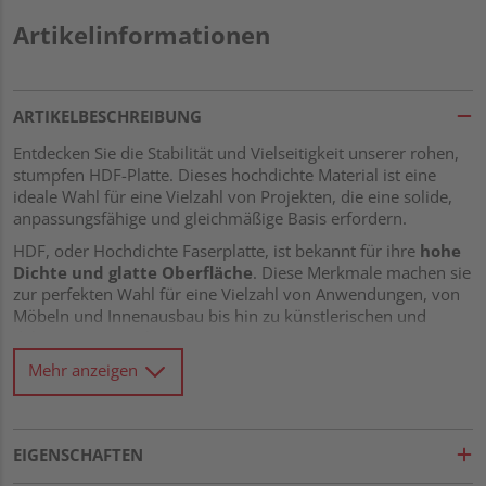
Artikelinformationen
ARTIKELBESCHREIBUNG
Entdecken Sie die Stabilität und Vielseitigkeit unserer rohen,
stumpfen HDF-Platte. Dieses hochdichte Material ist eine
ideale Wahl für eine Vielzahl von Projekten, die eine solide,
anpassungsfähige und gleichmäßige Basis erfordern.
HDF, oder Hochdichte Faserplatte, ist bekannt für ihre
hohe
Dichte und glatte Oberfläche
. Diese Merkmale machen sie
zur perfekten Wahl für eine Vielzahl von Anwendungen, von
Möbeln und Innenausbau bis hin zu künstlerischen und
dekorativen Projekten.
Mehr anzeigen
Ein besonderes Merkmal dieser HDF-Platte ist ihre
stumpfe
Verbindung
. Ohne Nut und Feder, bietet sie Ihnen maximale
Flexibilität bei der Gestaltung und Anpassung an Ihr
spezifisches Projekt. Sie ermöglicht es Ihnen, die Platte auf
EIGENSCHAFTEN
die genaue Größe und Form zuzuschneiden, die Sie
benötigen, ohne durch vorgegebene Verbindungssysteme