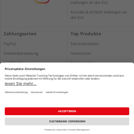
Vaihingen an der Enz
Kontakt & Anfahrt Vaihingen an
der Enz
Zahlungsarten
Top Produkte
PayPal
Terrassendielen
Onlineüberweisung
Innentüren
Kreditkarte
Bodenbeläge
Rechnung*
Holz und Baustoffe
*Bonität vorausgesetzt
Impressum
Datenschutz
AGB
Barrierefreiheitserklärung
Vertrag widerrufen
©
HolzLand GmbH