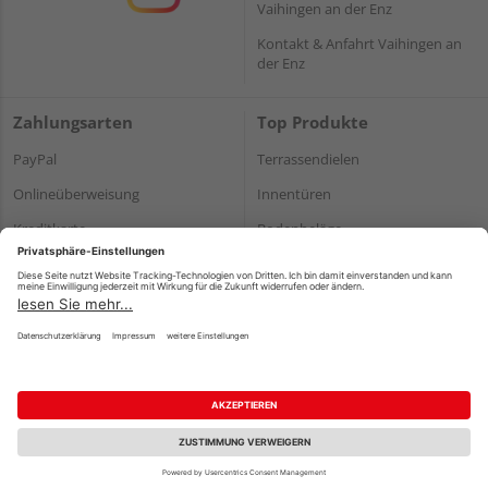
Vaihingen an der Enz
Kontakt & Anfahrt Vaihingen an
der Enz
Zahlungsarten
Top Produkte
PayPal
Terrassendielen
Onlineüberweisung
Innentüren
Kreditkarte
Bodenbeläge
Rechnung*
Holz und Baustoffe
*Bonität vorausgesetzt
Impressum
Datenschutz
AGB
Barrierefreiheitserklärung
Vertrag widerrufen
©
HolzLand GmbH