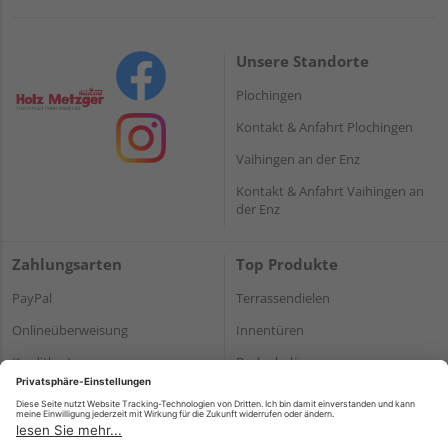
Unsere Standorte
Plochingen
Kontakt & Anfahrt Plochingen
Vaihingen an der Enz
Kontakt & Anfahrt Vaihingen an
der Enz
Zahlungsarten
Top Produkte
PayPal
Terrassendielen
Onlineüberweisung
Innentüren
Kreditkarte
Bodenbeläge
Rechnung*
Holz und Baustoffe
*Bonität vorausgesetzt