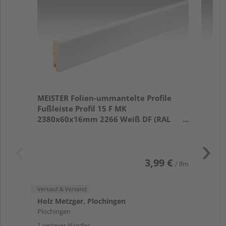
32
Verk
Hol
MEISTER Folien-ummantelte Profile
Plo
Fußleiste Profil 15 F MK
1 we
2380x60x16mm 2266 Weiß DF (RAL
9016)
3,99 €
/ lfm
Verkauf & Versand
Holz Metzger, Plochingen
Plochingen
1 weiterer Händler