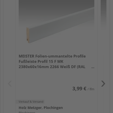
Fu
32
Verk
Hol
MEISTER Folien-ummantelte Profile
Plo
Fußleiste Profil 15 F MK
1 we
2380x60x16mm 2266 Weiß DF (RAL
9016)
3,99 €
/ lfm
Verkauf & Versand
Holz Metzger, Plochingen
Plochingen