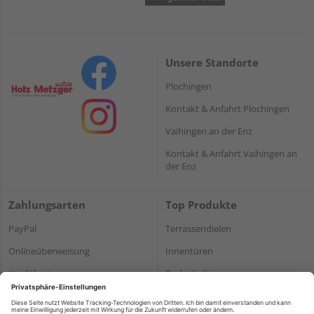
Unsere Standorte
Plochingen
Kontakt & Anfahrt Plochingen
Vaihingen an der Enz
Kontakt & Anfahrt Vaihingen an
der Enz
Zahlungsarten
Top Produkte
PayPal
Terrassendielen
Onlineüberweisung
Innentüren
Kreditkarte
Bodenbeläge
Rechnung*
Holz und Baustoffe