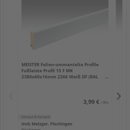
Fu
32
Verk
Hol
MEISTER Folien-ummantelte Profile
Plo
Fußleiste Profil 15 F MK
1 we
2380x60x16mm 2266 Weiß DF (RAL
9016)
3,99 €
/ lfm
Verkauf & Versand
Holz Metzger, Plochingen
Plochingen