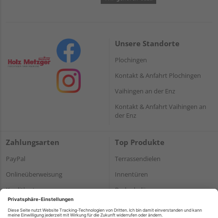
Unsere Standorte
Plochingen
Kontakt & Anfahrt Plochingen
Vaihingen an der Enz
Kontakt & Anfahrt Vaihingen an
der Enz
Zahlungsarten
Top Produkte
PayPal
Terrassendielen
Onlineüberweisung
Innentüren
Kreditkarte
Bodenbeläge
Rechnung*
Holz und Baustoffe