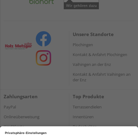
Unsere Standorte
Plochingen
Kontakt & Anfahrt Plochingen
Vaihingen an der Enz
Kontakt & Anfahrt Vaihingen an
der Enz
Zahlungsarten
Top Produkte
PayPal
Terrassendielen
Onlineüberweisung
Innentüren
Kreditkarte
Bodenbeläge
Rechnung*
Holz und Baustoffe