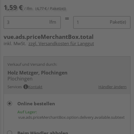
1,59 €
/ lfm
(4,77 € / Paket(e))
lfm
Paket(e)
vue.ads.priceMerchantBox.total
inkl. MwSt.
zzgl. Versandkosten für Langgut
Verkauf und Versand durch:
Holz Metzger, Plochingen
Plochingen
Services
Kontakt
Händler ändern
Online bestellen
Auf Lager:
vue.ads.priceMerchantBox.option.delivery.available.subtext
Beim Händler abholen