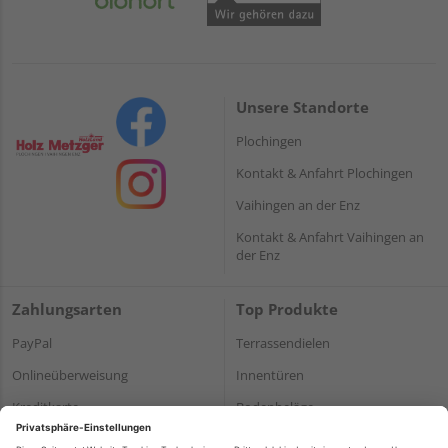
Unsere Standorte
Plochingen
Kontakt & Anfahrt Plochingen
Vaihingen an der Enz
Kontakt & Anfahrt Vaihingen an
der Enz
Zahlungsarten
Top Produkte
PayPal
Terrassendielen
Onlineüberweisung
Innentüren
Kreditkarte
Bodenbeläge
Rechnung*
Holz und Baustoffe