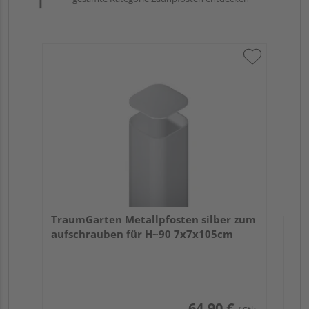
Tr
mi
Meh
Verk
Hol
TraumGarten Metallpfosten silber zum
Plo
aufschrauben für H~90 7x7x105cm
1 we
64,90 €