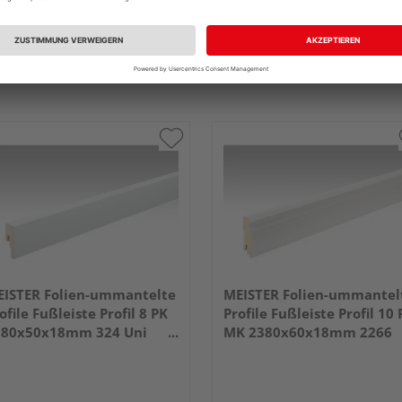
ISTER Folien-ummantelte
MEISTER Folien-ummantel
ofile Fußleiste Profil 8 PK
Profile Fußleiste Profil 10 
380x50x18mm 324 Uni
MK 2380x60x18mm 2266
iß glänzend DF
Weiß DF (RAL 9016)