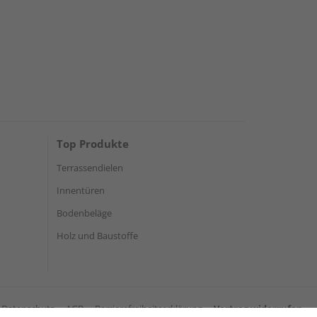
Top Produkte
Terrassendielen
Innentüren
Bodenbeläge
Holz und Baustoffe
Datenschutz
AGB
Barrierefreiheitserklärung
Vertrag widerrufen