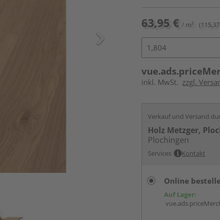
63,95 €
/ m²
(115,37
vue.ads.priceMe
inkl. MwSt.
zzgl. Versa
Verkauf und Versand du
Holz Metzger, Plo
Plochingen
Services
Kontakt
Online bestell
Auf Lager:
vue.ads.priceMerch