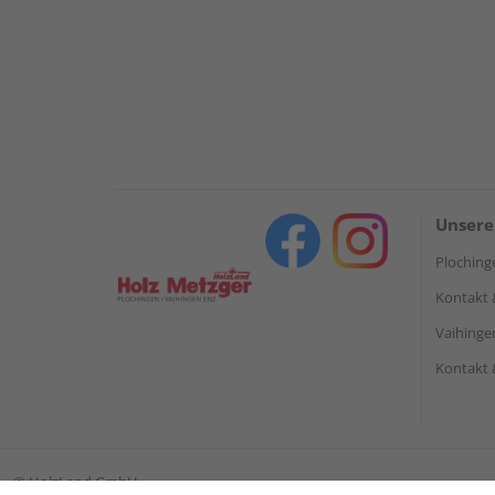
Unsere
Ploching
Kontakt 
Vaihinge
Kontakt 
©
HolzLand GmbH