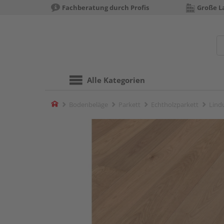
Fachberatung durch Profis
Große La
Alle Kategorien
Home
Bodenbeläge
Parkett
Echtholzparkett
Lind