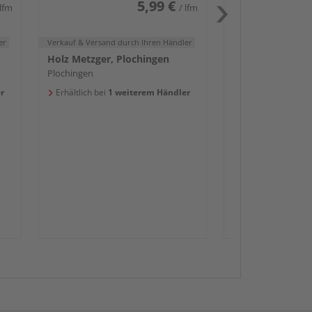
5,99 €
 lfm
/ lfm
er
Verkauf & Versand
durch Ihren Händler
Holz Metzger, Plochingen
Plochingen
Passendes Zube
r
Erhältlich bei
1 weiterem Händler
Sockelleis