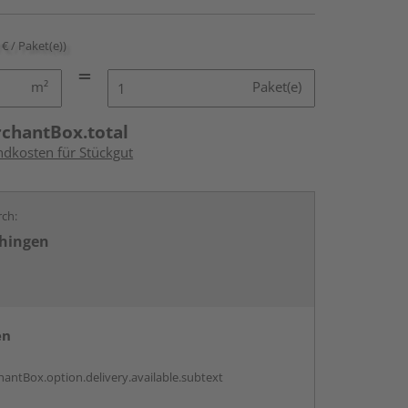
 € / Paket(e))
m²
Paket(e)
rchantBox.total
ndkosten für Stückgut
rch:
chingen
en
antBox.option.delivery.available.subtext