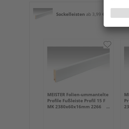
Sockelleisten
ab 3,99 € / lfm
MEISTER Folien-ummantelte
ME
Profile Fußleiste Profil 15 F
Pr
MK 2380x60x16mm 2266
2
Weiß DF (RAL 9016)
we