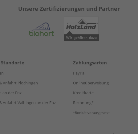
Unsere Zertifizierungen und Partner
 Standorte
Zahlungsarten
en
PayPal
& Anfahrt Plochingen
Onlineüberweisung
n an der Enz
Kreditkarte
& Anfahrt Vaihingen an der Enz
Rechnung*
*Bonität vorausgesetzt
Impressum