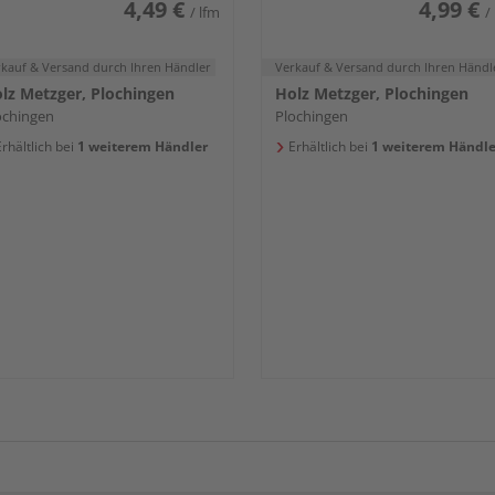
4,49 €
4,99 €
/ lfm
/
rkauf & Versand
durch Ihren Händler
Verkauf & Versand
durch Ihren Händl
lz Metzger, Plochingen
Holz Metzger, Plochingen
ochingen
Plochingen
rhältlich bei
1 weiterem Händler
Erhältlich bei
1 weiterem Händle