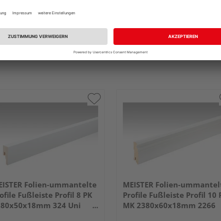
ISTER Folien-ummantelte
MEISTER Folien-ummantel
ofile Fußleiste Profil 8 PK
Profile Fußleiste Profil 10 
380x50x18mm 324 Uni
MK 2380x60x18mm 2266
iß glänzend DF
Weiß DF (RAL 9016)