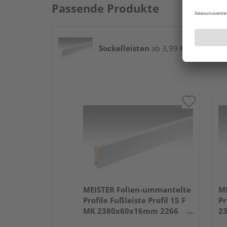
Passende Produkte
Sockelleisten
ab 3,99 € / lfm
MEISTER Folien-ummantelte
ME
Profile Fußleiste Profil 15 F
Pr
MK 2380x60x16mm 2266
2
Weiß DF (RAL 9016)
we