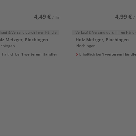
4,49 €
4,99 €
/ lfm
/
rkauf & Versand
durch Ihren Händler
Verkauf & Versand
durch Ihren Händl
lz Metzger, Plochingen
Holz Metzger, Plochingen
ochingen
Plochingen
rhältlich bei
1 weiterem Händler
Erhältlich bei
1 weiterem Händle