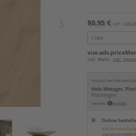
80,95 €
/ m²
(128,22
vue.ads.priceMe
inkl. MwSt.
zzgl. Versa
Verkauf und Versand du
Holz Metzger, Plo
Plochingen
Services
Kontakt
Online bestell
Auf Vorbestellun
vue.ads.priceMerch