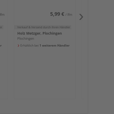
Erhältlich bei
1 we
5,99 €
 lfm
/ lfm
er
Verkauf & Versand
durch Ihren Händler
Holz Metzger, Plochingen
Plochingen
Passendes Zube
r
Erhältlich bei
1 weiterem Händler
Sockelleis