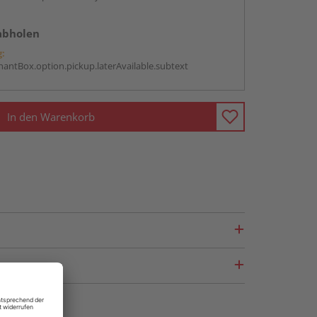
abholen
g:
antBox.option.pickup.laterAvailable.subtext
In den Warenkorb