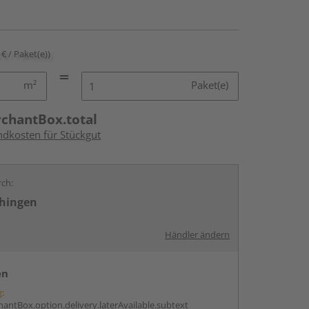
 € / Paket(e))
m²
Paket(e)
rchantBox.total
ndkosten für Stückgut
rch:
chingen
Händler ändern
en
g:
antBox.option.delivery.laterAvailable.subtext