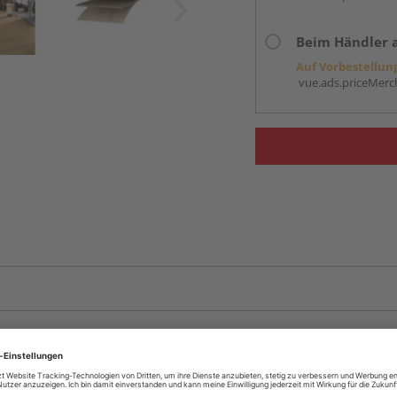
Beim Händler 
Auf Vorbestellun
vue.ads.priceMerch