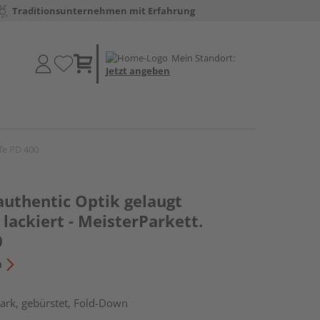
Traditionsunternehmen mit Erfahrung
Mein Standort:
Jetzt angeben
ife PD 400
authentic Optik gelaugt
lackiert - MeisterParkett.
0
n
ark, gebürstet, Fold-Down