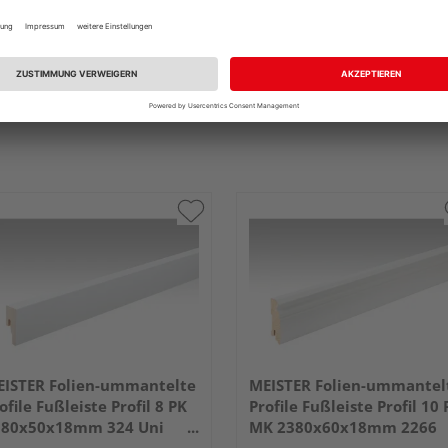
ISTER Folien-ummantelte
MEISTER Folien-ummantel
ofile Fußleiste Profil 8 PK
Profile Fußleiste Profil 10 
380x50x18mm 324 Uni
MK 2380x60x18mm 2266