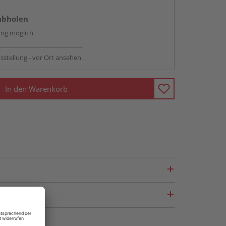
abholen
ng möglich
sstellung - vor Ort ansehen.
In den Warenkorb