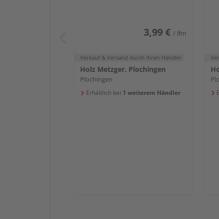
Weiß DF (RAL 9016)
we
3,99 €
/ lfm
Verkauf & Versand
durch Ihren Händler
Ve
Holz Metzger, Plochingen
Ho
Plochingen
Pl
Erhältlich bei
1 weiterem Händler
E