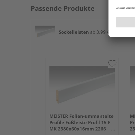
Passende Produkte
Sockelleisten
ab 3,99 € / lfm
MEISTER Folien-ummantelte
ME
Profile Fußleiste Profil 15 F
Pr
MK 2380x60x16mm 2266
2