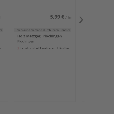
Weiß DF (RAL 9016)
Plochingen
Erhältlich bei
1 we
5,99 €
 lfm
/ lfm
er
Verkauf & Versand
durch Ihren Händler
Holz Metzger, Plochingen
Plochingen
Passendes Zube
r
Erhältlich bei
1 weiterem Händler
Sockelleis