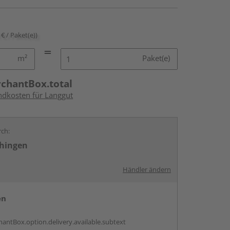
 € / Paket(e))
m²
Paket(e)
rchantBox.total
andkosten für Langgut
rch:
chingen
Händler ändern
en
antBox.option.delivery.available.subtext