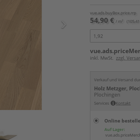
vue.ads.buyBox.price.rrp
54,90 €
/ m²
(105,41
vue.ads.priceMe
inkl. MwSt.
zzgl. Vers
Verkauf und Versand du
Holz Metzger, Plo
Plochingen
Services
Kontakt
Online bestell
Auf Lager:
vue.ads.priceMerch