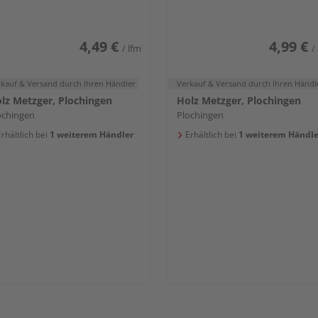
iß glänzend DF
Weiß DF (RAL 9016)
4,49 €
4,99 €
/ lfm
/
rkauf & Versand
durch Ihren Händler
Verkauf & Versand
durch Ihren Händl
lz Metzger, Plochingen
Holz Metzger, Plochingen
ochingen
Plochingen
rhältlich bei
1 weiterem Händler
Erhältlich bei
1 weiterem Händle