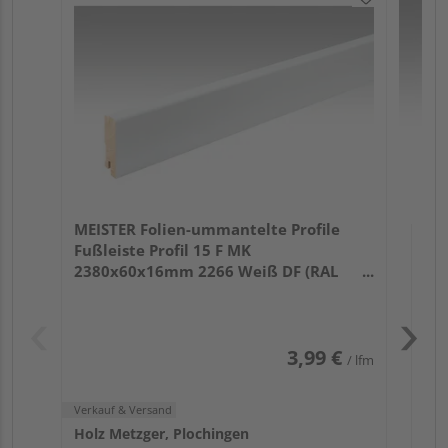
ME
Fu
32
Verk
Hol
MEISTER Folien-ummantelte Profile
Plo
Fußleiste Profil 15 F MK
1 we
2380x60x16mm 2266 Weiß DF (RAL
9016)
3,99 €
/ lfm
Verkauf & Versand
Holz Metzger, Plochingen