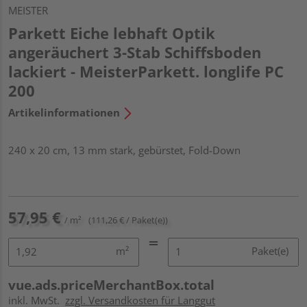
MEISTER
Parkett Eiche lebhaft Optik
angeräuchert 3-Stab Schiffsboden
lackiert - MeisterParkett. longlife PC
200
Artikelinformationen
240 x 20 cm, 13 mm stark, gebürstet, Fold-Down
57,95 €
/ m²
(111,26 € / Paket(e))
m²
Paket(e)
vue.ads.priceMerchantBox.total
inkl. MwSt.
zzgl. Versandkosten für Langgut