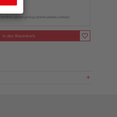
abholen
g:
antBox.option.pickup.laterAvailable.subtext
In den Warenkorb