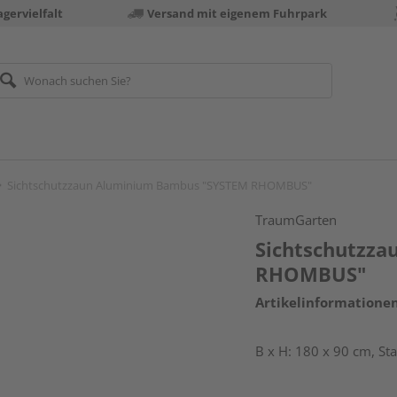
gervielfalt
Versand mit eigenem Fuhrpark
Sichtschutzzaun Aluminium Bambus "SYSTEM RHOMBUS"
TraumGarten
Sichtschutzz
RHOMBUS"
Artikelinformatione
B x H: 180 x 90 cm, S