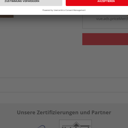
Beim Händler 
Auf Vorbestellun
vue.ads.priceMerch
Unsere Zertifizierungen und Partner