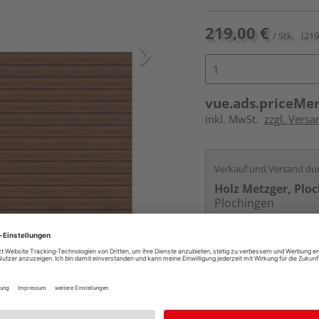
219,00 €
/ Stk.
(219
vue.ads.priceMe
inkl. MwSt.
zzgl. Versa
Verkauf und Versand du
Holz Metzger, Plo
Plochingen
Services
Kontakt
Online bestell
Auf Vorbestellun
vue.ads.priceMerch