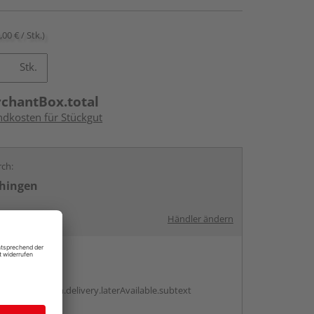
,00 € / Stk.)
Stk.
rchantBox.total
ndkosten für Stückgut
rch:
chingen
Händler ändern
en
g:
antBox.option.delivery.laterAvailable.subtext