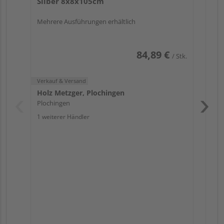
Silber 8x8x105cm
1 we
Mehrere Ausführungen erhältlich
84,89 €
/ Stk.
Verkauf & Versand
Holz Metzger, Plochingen
Plochingen
1 weiterer Händler
Pas