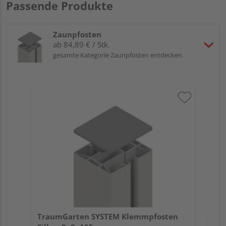
Passende Produkte
Zaunpfosten
ab 84,89 € / Stk.
gesamte Kategorie Zaunpfosten entdecken
Tr
An
Meh
Verk
Hol
TraumGarten SYSTEM Klemmpfosten
Plo