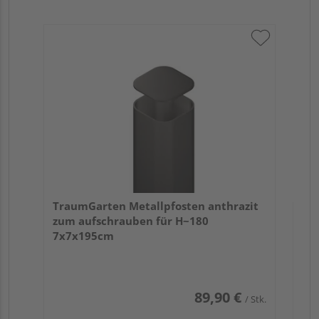
Tra
Er
Verk
Hol
TraumGarten Metallpfosten anthrazit
Vai
zum aufschrauben für H~180
1 we
7x7x195cm
89,90 €
/ Stk.