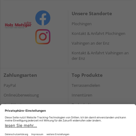
Unsere Standorte
Plochingen
Kontakt & Anfahrt Plochingen
Vaihingen an der Enz
Kontakt & Anfahrt Vaihingen an
der Enz
Zahlungsarten
Top Produkte
PayPal
Terrassendielen
Onlineüberweisung
Innentüren
Kreditkarte
Bodenbeläge
Rechnung*
Holz und Baustoffe
*Bonität vorausgesetzt