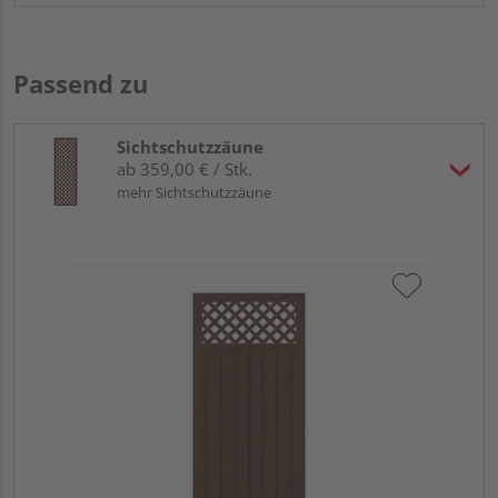
Passend zu
Sichtschutzzäune
ab 359,00 € / Stk.
mehr Sichtschutzzäune
Tr
Ku
Meh