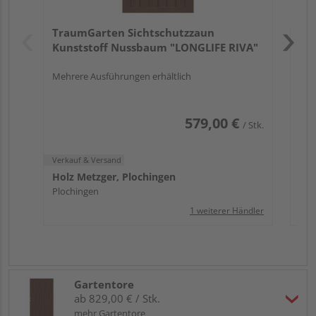
Verk
Hol
TraumGarten Sichtschutzzaun
Plo
Kunststoff Nussbaum "LONGLIFE RIVA"
Mehrere Ausführungen erhältlich
579,00 €
/ Stk.
Verkauf & Versand
Holz Metzger, Plochingen
Plochingen
1 weiterer Händler
Gartentore
ab 829,00 € / Stk.
mehr Gartentore