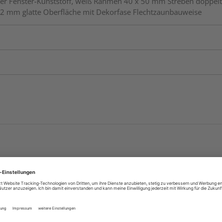
Fenster-Kunststoff, weiß Rahmen 40 x 50 mm Streben doppelt 
x 82 mm glatte Oberfläche mit Dekorfase Flechtzaunbauweise