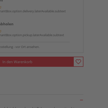
en
g:
antBox.option.delivery.laterAvailable.subtext
abholen
g:
antBox.option.pickup.laterAvailable.subtext
sstellung - vor Ort ansehen.
In den Warenkorb