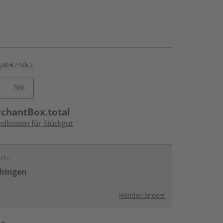
,00 € / Stk.)
Stk.
rchantBox.total
ndkosten für Stückgut
rch:
chingen
Händler ändern