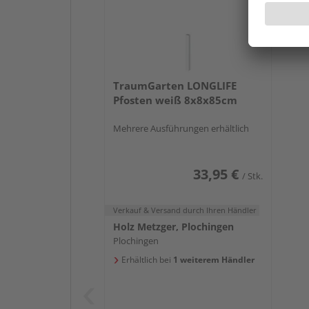
TraumGarten LONGLIFE
Pfosten weiß 8x8x85cm
Mehrere Ausführungen erhältlich
33,95 €
/ Stk.
Verkauf & Versand
durch Ihren Händler
Holz Metzger, Plochingen
Plochingen
Erhältlich bei
1 weiterem Händler