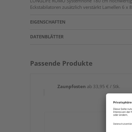
LONGLIFE ROMO Systemhöhe 180 cm hochwertiger 
Eckstabilatoren zusätzlich verstärkt Lamellen 6 
EIGENSCHAFTEN
DATENBLÄTTER
Passende Produkte
Zaunpfosten
ab 33,95 € / Stk.