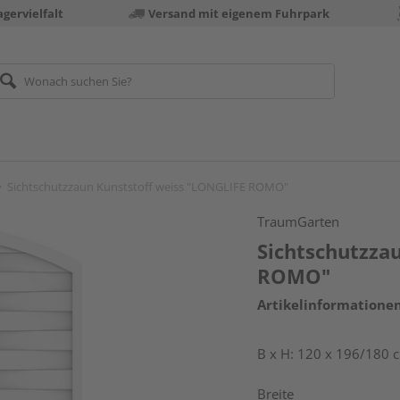
gervielfalt
Versand mit eigenem Fuhrpark
Sichtschutzzaun Kunststoff weiss "LONGLIFE ROMO"
TraumGarten
Sichtschutzza
ROMO"
Artikelinformatione
B x H: 120 x 196/180 
Breite