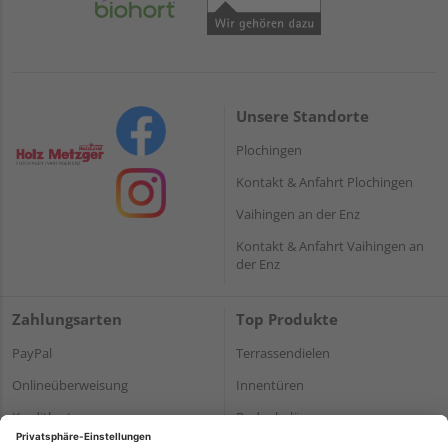
Unsere Standorte
Plochingen
Kontakt & Anfahrt Plochingen
Vaihingen an der Enz
Kontakt & Anfahrt Vaihingen an
der Enz
Zahlungsarten
Top Produkte
PayPal
Terrassendielen
Onlineüberweisung
Innentüren
Kreditkarte
Bodenbeläge