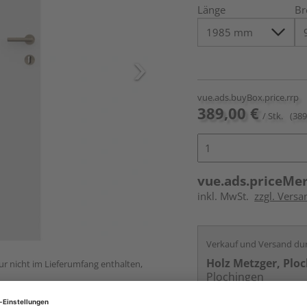
Länge
Br
vue.ads.buyBox.price.rrp
389,00 €
/ Stk.
(389
vue.ads.priceMe
inkl. MwSt.
zzgl. Versa
Verkauf und Versand du
Holz Metzger, Plo
ur nicht im Lieferumfang enthalten,
Plochingen
Services
Kontakt