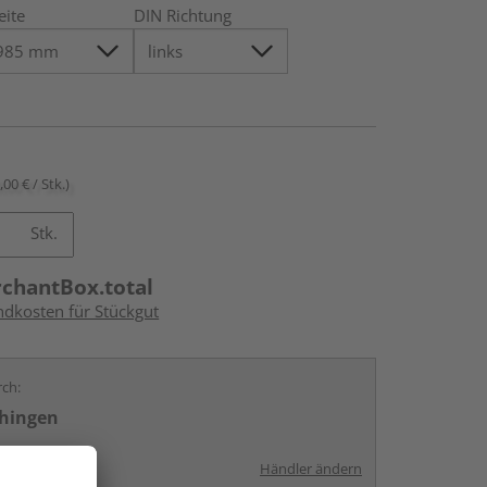
eite
DIN Richtung
,00 € / Stk.)
Stk.
rchantBox.total
ndkosten für Stückgut
rch:
chingen
Händler ändern