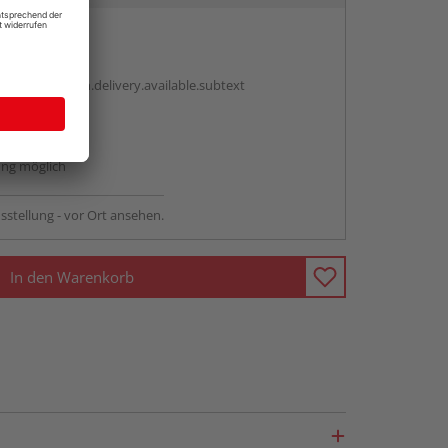
en
antBox.option.delivery.available.subtext
abholen
ng möglich
sstellung - vor Ort ansehen.
In den Warenkorb