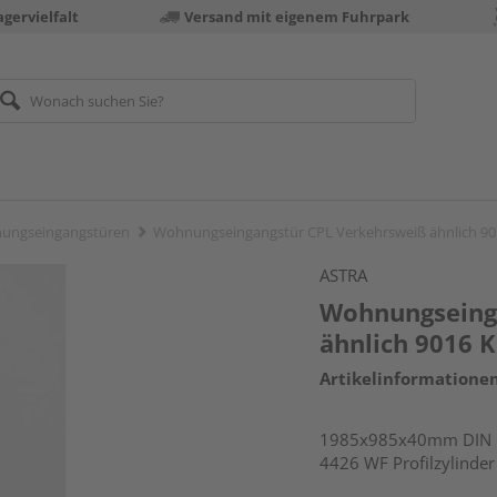
gervielfalt
Versand mit eigenem Fuhrpark
ungseingangstüren
Wohnungseingangstür CPL Verkehrsweiß ähnlich 9
ASTRA
Wohnungseing
ähnlich 9016 
Artikelinformatione
1985x985x40mm DIN li
4426 WF Profilzylinde