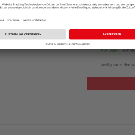
Online bestell
Auf Lager:
vue.ads.priceMerch
Beim Händler 
Auf Lager:
Abholu
Verfügbar in der Au