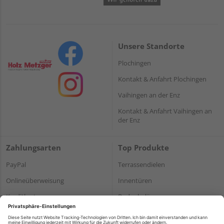
Unsere Standorte
Plochingen
Kontakt & Anfahrt Plochingen
Vaihingen an der Enz
Kontakt & Anfahrt Vaihingen an
der Enz
Zahlungsarten
Top Produkte
PayPal
Terrassendielen
Onlineüberweisung
Innentüren
Kreditkarte
Bodenbeläge
Rechnung*
Holz und Baustoffe